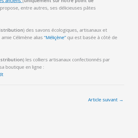
és anciens”
(
uniquement
sur notre point de
 propose, entre autres, ses délicieuses pâtes
istribution
) des savons écologiques, artisanaux et
e amie Célimène alias
“Méliçène”
qui est basée à côté de
istribution
) les colliers artisanaux confectionnés par
a boutique en ligne :
dt
Article suivant
→