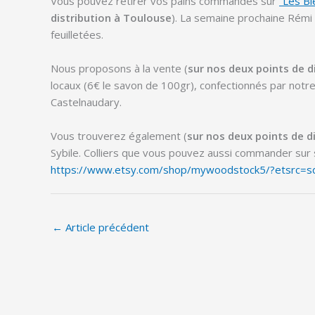
Vous pouvez retirer vos pains commandés sur
“Les Bl
distribution à Toulouse
). La semaine prochaine Rémi
feuilletées.
Nous proposons à la vente (
sur nos deux points de d
locaux (6€ le savon de 100gr), confectionnés par notr
Castelnaudary.
Vous trouverez également (
sur nos deux points de d
Sybile. Colliers que vous pouvez aussi commander sur s
https://www.etsy.com/shop/mywoodstock5/?etsrc=s
←
Article précédent