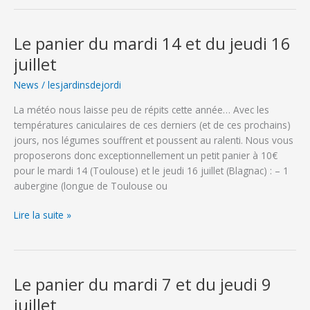
du
mardi
21
Le panier du mardi 14 et du jeudi 16
et
juillet
du
jeudi
News
/
lesjardinsdejordi
23
La météo nous laisse peu de répits cette année… Avec les
juillet
températures caniculaires de ces derniers (et de ces prochains)
jours, nos légumes souffrent et poussent au ralenti. Nous vous
proposerons donc exceptionnellement un petit panier à 10€
pour le mardi 14 (Toulouse) et le jeudi 16 juillet (Blagnac) : – 1
aubergine (longue de Toulouse ou
Le
Lire la suite »
panier
du
mardi
14
Le panier du mardi 7 et du jeudi 9
et
juillet
du