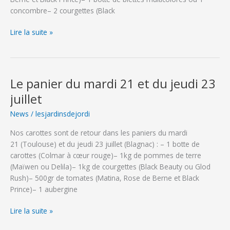
concombre– 2 courgettes (Black
Le
Lire la suite »
panier
du
mardi
28
Le panier du mardi 21 et du jeudi 23
et
juillet
du
jeudi
News
/
lesjardinsdejordi
30
Nos carottes sont de retour dans les paniers du mardi
juillet
21 (Toulouse) et du jeudi 23 juillet (Blagnac) : – 1 botte de
carottes (Colmar à cœur rouge)– 1kg de pommes de terre
(Maïwen ou Delila)– 1kg de courgettes (Black Beauty ou Glod
Rush)– 500gr de tomates (Matina, Rose de Berne et Black
Prince)– 1 aubergine
Le
Lire la suite »
panier