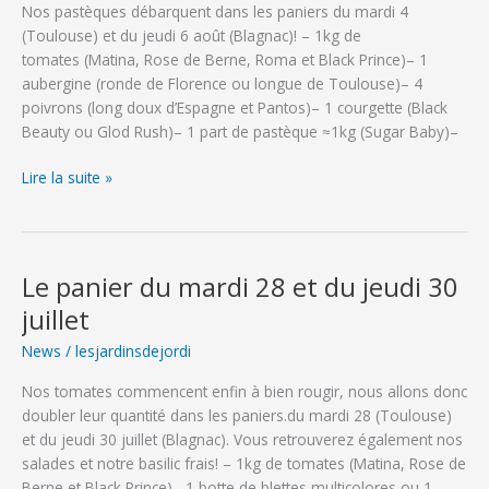
Nos pastèques débarquent dans les paniers du mardi 4
aôut
(Toulouse) et du jeudi 6 août (Blagnac)! – 1kg de
tomates (Matina, Rose de Berne, Roma et Black Prince)– 1
aubergine (ronde de Florence ou longue de Toulouse)– 4
poivrons (long doux d’Espagne et Pantos)– 1 courgette (Black
Beauty ou Glod Rush)– 1 part de pastèque ≈1kg (Sugar Baby)–
Le
Lire la suite »
panier
du
mardi
4
Le panier du mardi 28 et du jeudi 30
et
juillet
du
jeudi
News
/
lesjardinsdejordi
6
Nos tomates commencent enfin à bien rougir, nous allons donc
août
doubler leur quantité dans les paniers.du mardi 28 (Toulouse)
et du jeudi 30 juillet (Blagnac). Vous retrouverez également nos
salades et notre basilic frais! – 1kg de tomates (Matina, Rose de
Berne et Black Prince)– 1 botte de blettes multicolores ou 1