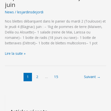
juin
du
jeudi
News
/
lesjardinsdejordi
11
Nos blettes débarquent dans le panier du mardi 2 (Toulouse) et
juin
le jeudi 4 (Blagnac) juin : – 1kg de pommes de terre (Maïwen,
Delila ou Alouette)– 1 salade (reine de Mai, Larissa ou
romaine)– 1 botte de radis (18 jours ou raxe)– 1 botte de
betteraves (Détroit)– 1 botte de blettes multicolores– 1 pot
Le
Lire la suite »
panier
du
mardi
2
1
2
…
15
Suivant
→
et
du
jeudi
4
juin