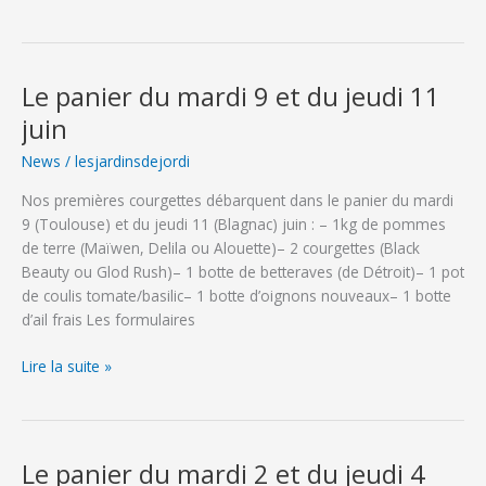
panier
du
mardi
16
Le panier du mardi 9 et du jeudi 11
et
juin
du
jeudi
News
/
lesjardinsdejordi
18
Nos premières courgettes débarquent dans le panier du mardi
juin
9 (Toulouse) et du jeudi 11 (Blagnac) juin : – 1kg de pommes
de terre (Maïwen, Delila ou Alouette)– 2 courgettes (Black
Beauty ou Glod Rush)– 1 botte de betteraves (de Détroit)– 1 pot
de coulis tomate/basilic– 1 botte d’oignons nouveaux– 1 botte
d’ail frais Les formulaires
Le
Lire la suite »
panier
du
mardi
9
Le panier du mardi 2 et du jeudi 4
et