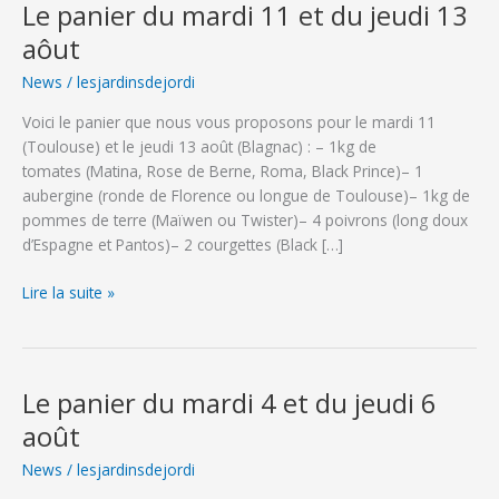
Le panier du mardi 11 et du jeudi 13
aôut
News
/
lesjardinsdejordi
Voici le panier que nous vous proposons pour le mardi 11
(Toulouse) et le jeudi 13 août (Blagnac) : – 1kg de
tomates (Matina, Rose de Berne, Roma, Black Prince)– 1
aubergine (ronde de Florence ou longue de Toulouse)– 1kg de
pommes de terre (Maïwen ou Twister)– 4 poivrons (long doux
d’Espagne et Pantos)– 2 courgettes (Black […]
Le
Lire la suite »
panier
du
mardi
11
Le panier du mardi 4 et du jeudi 6
et
août
du
jeudi
News
/
lesjardinsdejordi
13