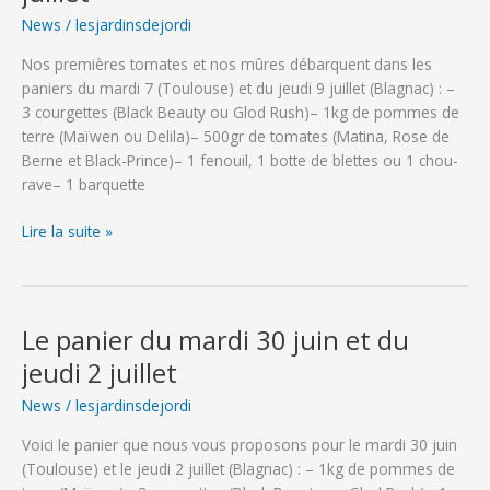
jeudi
News
/
lesjardinsdejordi
16
Nos premières tomates et nos mûres débarquent dans les
juillet
paniers du mardi 7 (Toulouse) et du jeudi 9 juillet (Blagnac) : –
3 courgettes (Black Beauty ou Glod Rush)– 1kg de pommes de
terre (Maïwen ou Delila)– 500gr de tomates (Matina, Rose de
Berne et Black-Prince)– 1 fenouil, 1 botte de blettes ou 1 chou-
rave– 1 barquette
Le
Lire la suite »
panier
du
mardi
7
Le panier du mardi 30 juin et du
et
jeudi 2 juillet
du
jeudi
News
/
lesjardinsdejordi
9
Voici le panier que nous vous proposons pour le mardi 30 juin
juillet
(Toulouse) et le jeudi 2 juillet (Blagnac) : – 1kg de pommes de