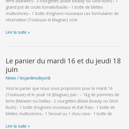
terre (Maïwen)– 3 courgettes (Black Beauty ou Glod Rush)– 1
grand pot de coulis tomate/basilic– 1 botte de blettes
multicolores– 1 botte d’oignons nouveaux Les formulaires de
réservation (Toulouse et Blagnac) sont
Le
Lire la suite »
panier
du
mardi
30
Le panier du mardi 16 et du jeudi 18
juin
juin
et
du
News
/
lesjardinsdejordi
jeudi
Voici le panier que nous vous proposons pour le mardi 16
2
(Toulouse) et le jeudi 18 (Blagnac) juin : – 1kg de pommes de
juillet
terre (Maïwen ou Delila)– 2 courgettes (Black Beauty ou Glod
Rush)– 1 botte d’oignons nouveaux et d’ail frais– 1 botte de
blettes multicolores– 1 fenouil ou 1 chou rave– 1 botte de
Le
Lire la suite »