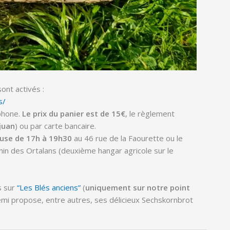
ont activés :
s/
phone.
Le prix du panier est de 15€
, le règlement
ijuan
) ou par carte bancaire.
use de 17h à 19h30
au 46 rue de la Faourette ou le
in des Ortalans (deuxième hangar agricole sur le
s sur
“Les Blés anciens”
(
uniquement
sur notre point
émi propose, entre autres, ses délicieux Sechskornbrot