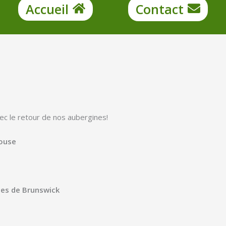
Accueil
Contact
vec le retour de nos aubergines!
louse
ges de Brunswick